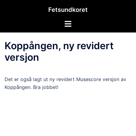
Hopp
Fetsundkoret
til
innhold
Toggle
menu
Koppången, ny revidert
versjon
Det er også lagt ut ny revidert Musescore versjon av
Koppången. Bra jobbet!