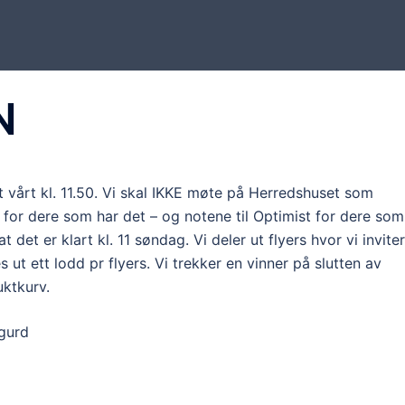
N
t vårt kl. 11.50. Vi skal IKKE møte på Herredshuset som
t for dere som har det – og notene til Optimist for dere som
t det er klart kl. 11 søndag. Vi deler ut flyers hvor vi invite
 ut ett lodd pr flyers. Vi trekker en vinner på slutten av
ktkurv.
igurd