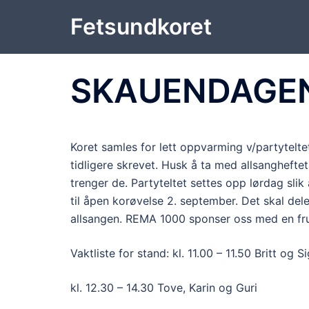
Hopp
Fetsundkoret
til
innhold
SKAUENDAGE
Koret samles for lett oppvarming v/partytelte
tidligere skrevet. Husk å ta med allsanghefte
trenger de. Partyteltet settes opp lørdag slik a
til åpen korøvelse 2. september. Det skal deles
allsangen. REMA 1000 sponser oss med en fru
Vaktliste for stand: kl. 11.00 – 11.50 Britt og S
kl. 12.30 – 14.30 Tove, Karin og Guri