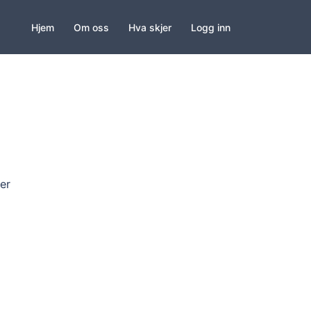
Hjem
Om oss
Hva skjer
Logg inn
rer