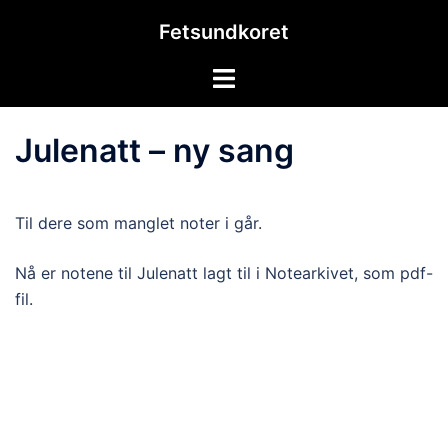
Hopp
Fetsundkoret
til
innhold
Toggle
menu
Julenatt – ny sang
Til dere som manglet noter i går.
Nå er notene til Julenatt lagt til i Notearkivet, som pdf-
fil.