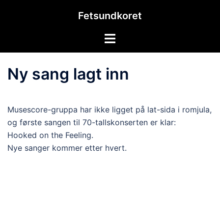
Hopp
Fetsundkoret
til
innhold
Toggle
menu
Ny sang lagt inn
Musescore-gruppa har ikke ligget på lat-sida i romjula,
og første sangen til 70-tallskonserten er klar:
Hooked on the Feeling.
Nye sanger kommer etter hvert.