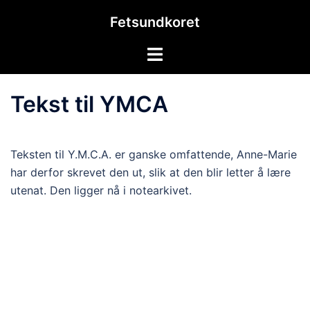
Hopp
Fetsundkoret
til
innhold
Toggle
menu
Tekst til YMCA
Teksten til Y.M.C.A. er ganske omfattende, Anne-Marie
har derfor skrevet den ut, slik at den blir letter å lære
utenat. Den ligger nå i notearkivet.