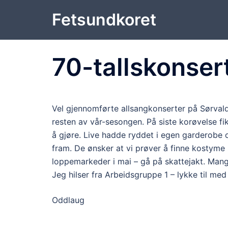
Hopp
Fetsundkoret
til
innhold
70-tallskonser
Vel gjennomførte allsangkonserter på Sørvald 
resten av vår-sesongen. På siste korøvelse f
å gjøre. Live hadde ryddet i egen garderobe 
fram. De ønsker at vi prøver å finne kostyme
loppemarkeder i mai – gå på skattejakt. Mange
Jeg hilser fra Arbeidsgruppe 1 – lykke til med
Oddlaug