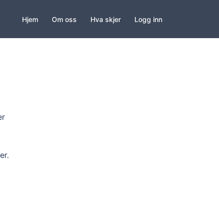
Hjem
Om oss
Hva skjer
Logg inn
er
er.