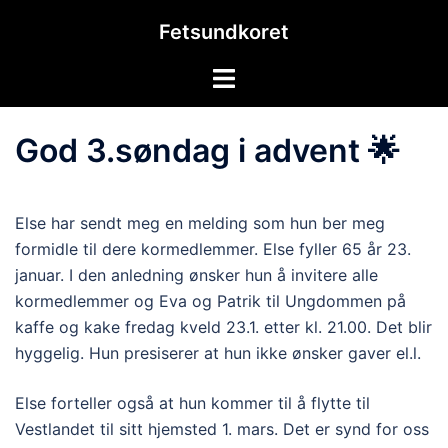
Hopp
Fetsundkoret
til
innhold
Toggle
menu
God 3.søndag i advent 🌟
Else har sendt meg en melding som hun ber meg
formidle til dere kormedlemmer. Else fyller 65 år 23.
januar. I den anledning ønsker hun å invitere alle
kormedlemmer og Eva og Patrik til Ungdommen på
kaffe og kake fredag kveld 23.1. etter kl. 21.00. Det blir
hyggelig. Hun presiserer at hun ikke ønsker gaver el.l.
Else forteller også at hun kommer til å flytte til
Vestlandet til sitt hjemsted 1. mars. Det er synd for oss