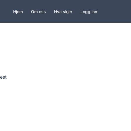
Hjem
Om oss
Hva skjer
Logg inn
est